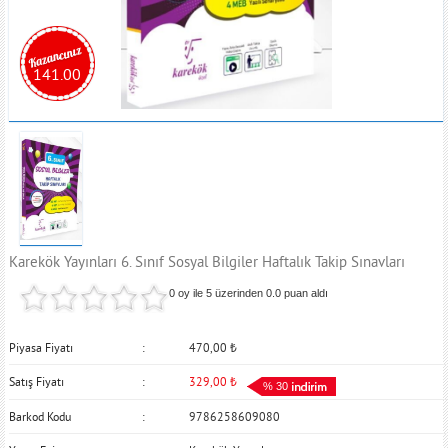
141.00
Karekök Yayınları 6. Sınıf Sosyal Bilgiler Haftalık Takip Sınavları
0 oy ile 5 üzerinden
0.0
puan aldı
Piyasa Fiyatı
470,00
₺
Satış Fiyatı
329,00
₺
% 30
Barkod Kodu
9786258609080