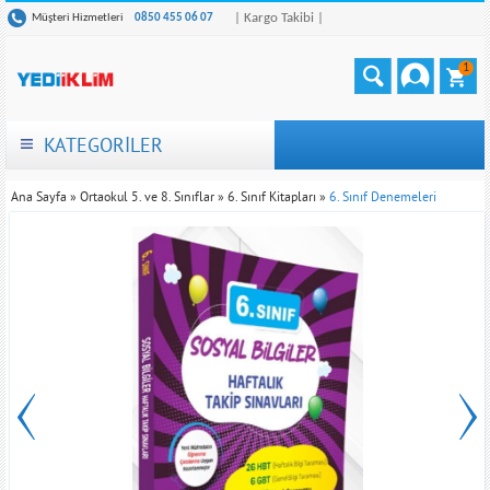
| Kargo Takibi |
Müşteri Hizmetleri
0850 455 06 07
1
KATEGORİLER
Ana Sayfa
»
Ortaokul 5. ve 8. Sınıflar
»
6. Sınıf Kitapları
»
6. Sınıf Denemeleri