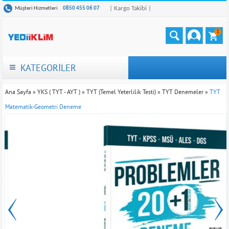
| Kargo Takibi |
Müşteri Hizmetleri
0850 455 06 07
1
KATEGORİLER
Ana Sayfa
»
YKS ( TYT - AYT )
»
TYT (Temel Yeterlilik Testi)
»
TYT Denemeler
»
TYT
Matematik-Geometri Deneme