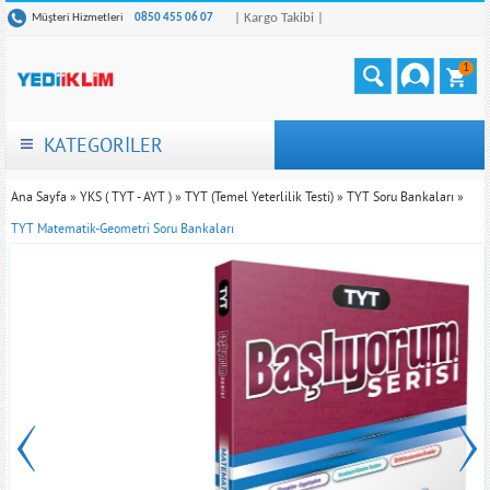
| Kargo Takibi |
Müşteri Hizmetleri
0850 455 06 07
1
KATEGORİLER
Ana Sayfa
»
YKS ( TYT - AYT )
»
TYT (Temel Yeterlilik Testi)
»
TYT Soru Bankaları
»
TYT Matematik-Geometri Soru Bankaları