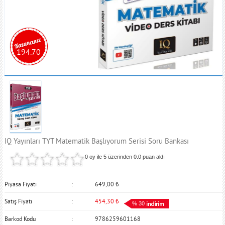
194.70
IQ Yayınları TYT Matematik Başlıyorum Serisi Soru Bankası
0 oy ile 5 üzerinden
0.0
puan aldı
Piyasa Fiyatı
649,00
₺
Satış Fiyatı
454,30
₺
% 30
Barkod Kodu
9786259601168