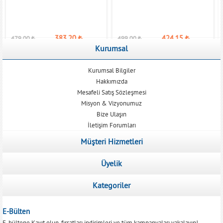
383,20
₺
424,15
₺
479,00
₺
499,00
₺
Kurumsal
Kurumsal Bilgiler
Hakkımızda
Mesafeli Satış Sözleşmesi
Misyon & Vizyonumuz
Bize Ulaşın
İletişim Forumları
Müşteri Hizmetleri
Üyelik
Kategoriler
E-Bülten
E-bültene Kayıt olun, fırsatları indirimleri ve tüm kampanyaları yakalayın!