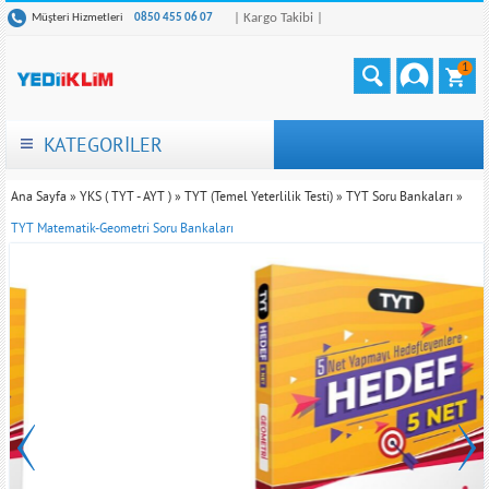
| Kargo Takibi |
Müşteri Hizmetleri
0850 455 06 07
1
KATEGORİLER
Ana Sayfa
»
YKS ( TYT - AYT )
»
TYT (Temel Yeterlilik Testi)
»
TYT Soru Bankaları
»
TYT Matematik-Geometri Soru Bankaları