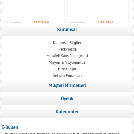
383,20
₺
424,15
₺
479,00
₺
499,00
₺
Kurumsal
Kurumsal Bilgiler
Hakkımızda
Mesafeli Satış Sözleşmesi
Misyon & Vizyonumuz
Bize Ulaşın
İletişim Forumları
Müşteri Hizmetleri
Üyelik
Kategoriler
E-Bülten
E-bültene Kayıt olun, fırsatları indirimleri ve tüm kampanyaları yakalayın!