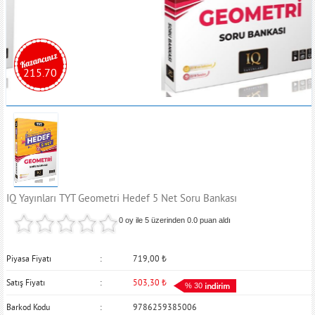
215.70
IQ Yayınları TYT Geometri Hedef 5 Net Soru Bankası
0 oy ile 5 üzerinden
0.0
puan aldı
Piyasa Fiyatı
719,00
₺
Satış Fiyatı
503,30
₺
% 30
Barkod Kodu
9786259385006