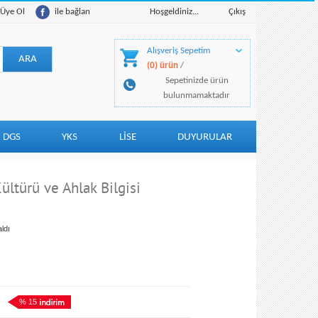
Üye Ol
ile bağlan
Hoşgeldiniz...
Çıkış
Alışveriş Sepetim
(0) ürün
/
Sepetinizde ürün
bulunmamaktadır
DGS
YKS
LİSE
DUYURULAR
türü ve Ahlak Bilgisi
ldı
% 15