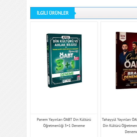
İLGİLİ ÜRÜNLER
T MEB AGS DİKAB
Panem Yayınları ÖABT Din Kültürü
Tahayyül Yayınları Ö
ği CEVHER Branş
Öğretmenliği 3+1 Deneme
Din Kültürü Öğretmen
ri
Deneme