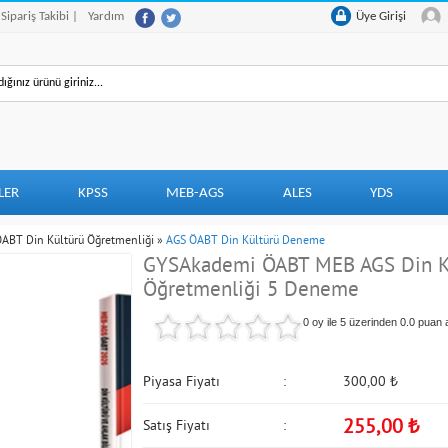
 Sipariş Takibi |
Yardım
Üye Girişi
LER
KPSS
MEB-AGS
ALES
YDS
ABT Din Kültürü Öğretmenliği
»
AGS ÖABT Din Kültürü Deneme
GYSAkademi ÖABT MEB AGS Din Kül
Öğretmenliği 5 Deneme
0 oy ile 5 üzerinden
0.0
puan a
Piyasa Fiyatı
300,00
₺
255,00
₺
Satış Fiyatı