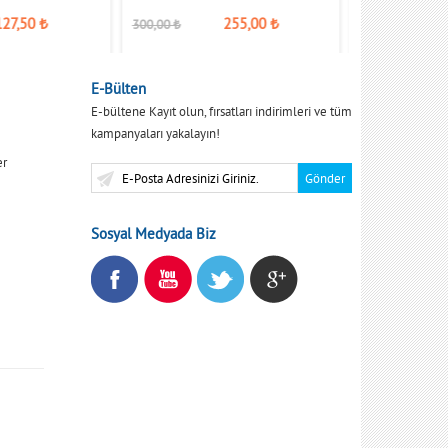
127,50
₺
255,00
₺
300,00
₺
150,00
₺
E-Bülten
E-bültene Kayıt olun, fırsatları indirimleri ve tüm
kampanyaları yakalayın!
er
Sosyal Medyada Biz