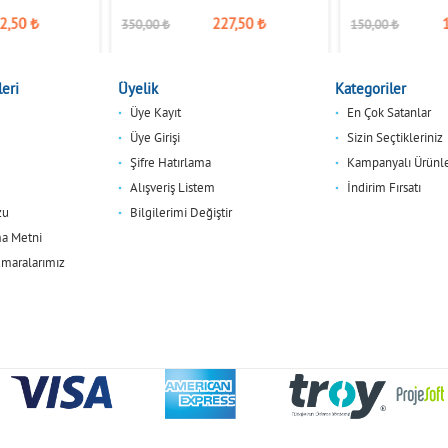
2,50
₺
227,50
₺
350,00
₺
150,00
₺
eri
Üyelik
Kategoriler
Üye Kayıt
En Çok Satanlar
Üye Girişi
Sizin Seçtikleriniz
Şifre Hatırlama
Kampanyalı Ürünl
Alışveriş Listem
İndirim Fırsatı
zu
Bilgilerimi Değiştir
a Metni
maralarımız