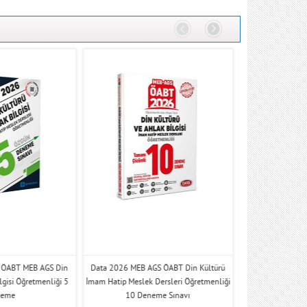
 ÖABT MEB AGS Din
Data 2026 MEB AGS ÖABT Din Kültürü
Data 2026 MEB AG
lgisi Öğretmenliği 5
İmam Hatip Meslek Dersleri Öğretmenliği
Ahlak Bilgisi İma
neme
10 Deneme Sınavı
Öğretmen