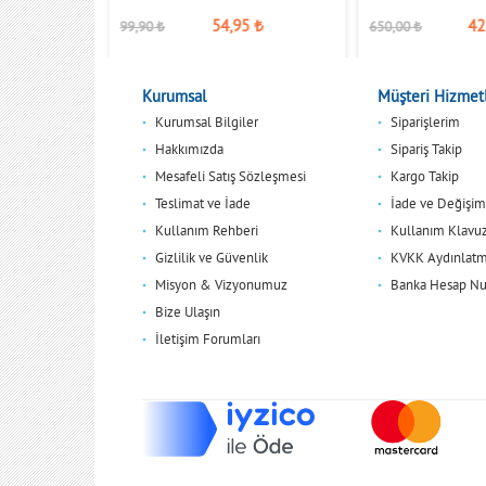
,50
₺
54,95
₺
42
99,90
₺
650,00
₺
Kurumsal
Müşteri Hizmetl
Kurumsal Bilgiler
Siparişlerim
Hakkımızda
Sipariş Takip
Mesafeli Satış Sözleşmesi
Kargo Takip
Teslimat ve İade
İade ve Değişim
Kullanım Rehberi
Kullanım Klavu
Gizlilik ve Güvenlik
KVKK Aydınlatm
Misyon & Vizyonumuz
Banka Hesap Nu
Bize Ulaşın
İletişim Forumları