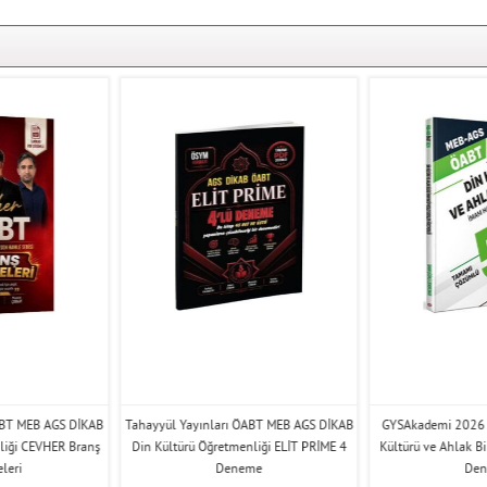
ABT MEB AGS DİKAB
Tahayyül Yayınları ÖABT MEB AGS DİKAB
GYSAkademi 2026
liği CEVHER Branş
Din Kültürü Öğretmenliği ELİT PRİME 4
Kültürü ve Ahlak Bi
leri
Deneme
De