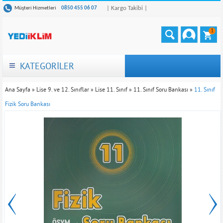
| Kargo Takibi |
Müşteri Hizmetleri
0850 455 06 07
1
KATEGORİLER
Ana Sayfa
»
Lise 9. ve 12. Sınıflar
»
Lise 11. Sınıf
»
11. Sınıf Soru Bankası
»
11. Sınıf
Fizik Soru Bankası