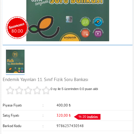
80.00
Endemik Yayınları 11. Sınıf Fizik Soru Bankası
0 oy ile 5 üzerinden
0.0
puan aldı
Piyasa Fiyatı
400,00
₺
Satış Fiyatı
320,00
₺
% 20
Barkod Kodu
9786257430548