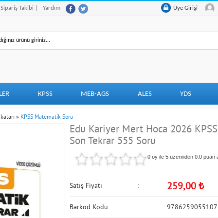
 Sipariş Takibi |
Yardım
Üye Girişi
LER
KPSS
MEB-AGS
ALES
YDS
kaları
»
KPSS Matematik Soru
Edu Kariyer Mert Hoca 2026 KPSS
Son Tekrar 555 Soru
0 oy ile 5 üzerinden
0.0
puan a
259,00
₺
Satış Fiyatı
Barkod Kodu
9786259055107