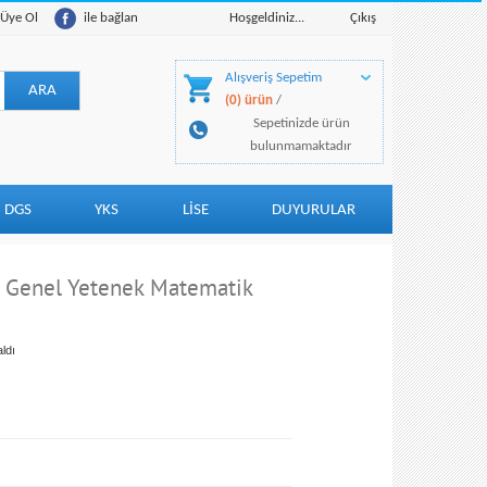
Üye Ol
ile bağlan
Hoşgeldiniz...
Çıkış
Alışveriş Sepetim
(0) ürün
/
Sepetinizde ürün
bulunmamaktadır
DGS
YKS
LİSE
DUYURULAR
 Genel Yetenek Matematik
ldı