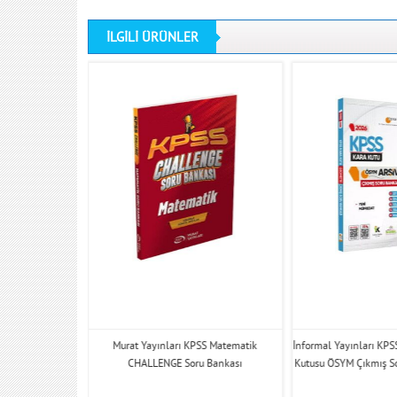
İLGİLİ ÜRÜNLER
Geometri nin Kara
Murat Yayınları KPSS Matematik
İnformal Yayınları KPS
u Havuzu Bankası
CHALLENGE Soru Bankası
Kutusu ÖSYM Çıkmış S