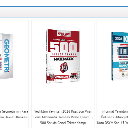
S Geometri nin Kara
Yediiklim Yayınları 2026 Kpss Son Viraj
İnformal Yayınlar
oru Havuzu Bankası
Serisi Matematik Tamamı Video Çözümlü
Önlisans Ortaöğre
500 Soruda Genel Tekrar Kampı
Kutu ÖSYM Son 15 Yı