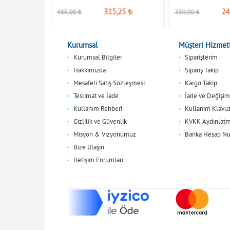
,00
₺
315,25
₺
24
485,00
₺
350,00
₺
Kurumsal
Müşteri Hizmetl
Kurumsal Bilgiler
Siparişlerim
Hakkımızda
Sipariş Takip
Mesafeli Satış Sözleşmesi
Kargo Takip
Teslimat ve İade
İade ve Değişim
Kullanım Rehberi
Kullanım Klavu
Gizlilik ve Güvenlik
KVKK Aydınlatm
Misyon & Vizyonumuz
Banka Hesap Nu
Bize Ulaşın
İletişim Forumları