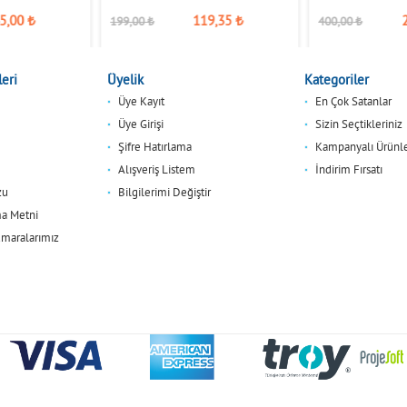
5,00
₺
119,35
₺
199,00
₺
400,00
₺
eri
Üyelik
Kategoriler
Üye Kayıt
En Çok Satanlar
Üye Girişi
Sizin Seçtikleriniz
Şifre Hatırlama
Kampanyalı Ürünl
Alışveriş Listem
İndirim Fırsatı
zu
Bilgilerimi Değiştir
a Metni
maralarımız