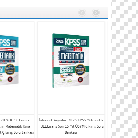
ı 2026 KPSS Lisans
İnformal Yayınları 2026 KPSS Matematik
İnformal Yayınla
tim Matematik Kara
FULL Lisans Son 15 Yıl ÖSYM Çıkmış Soru
Kara Kutusu CE
l Çıkmış Soru Bankası
Bankası
Banka