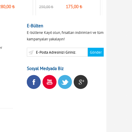
280,00
₺
175,00
₺
250,00
₺
400,00
₺
E-Bülten
E-bültene Kayıt olun, fırsatları indirimleri ve tüm
kampanyaları yakalayın!
er
Sosyal Medyada Biz