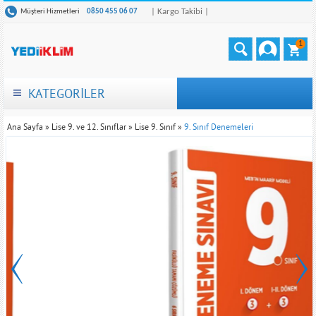
| Kargo Takibi |
Müşteri Hizmetleri
0850 455 06 07
1
KATEGORİLER
Ana Sayfa
»
Lise 9. ve 12. Sınıflar
»
Lise 9. Sınıf
»
9. Sınıf Denemeleri