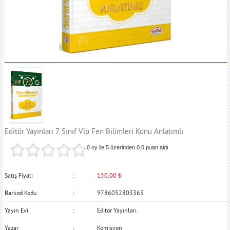
Editör Yayınları 7. Sınıf Vip Fen Bilimleri Konu Anlatımlı
0 oy ile 5 üzerinden
0.0
puan aldı
Satış Fiyatı
150,00
₺
Barkod Kodu
9786052803363
Yayın Evi
Editör Yayınları
Yazar
Komisyon