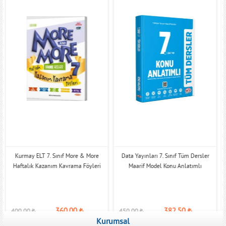
ıf More & More
Data Yayınları 7. Sınıf Tüm Dersler
Av Yayınları 7. Sınıf Di
avrama Föyleri
Maarif Model Konu Anlatımlı
Ahlak Bilgisi Ders İş
60,00
₺
382,50
₺
279,
450,00
₺
329,00
₺
Kurumsal