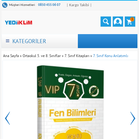
| Kargo Takibi |
Müşteri Hizmetleri
0850 455 06 07
1
KATEGORİLER
Ana Sayfa
»
Ortaokul 5. ve 8. Sınıflar
»
7. Sınıf Kitapları
»
7. Sınıf Konu Anlatımlı