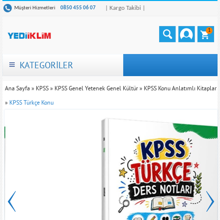
| Kargo Takibi |
Müşteri Hizmetleri
0850 455 06 07
1
KATEGORİLER
Ana Sayfa
»
KPSS
»
KPSS Genel Yetenek Genel Kültür
»
KPSS Konu Anlatımlı Kitaplar
»
KPSS Türkçe Konu