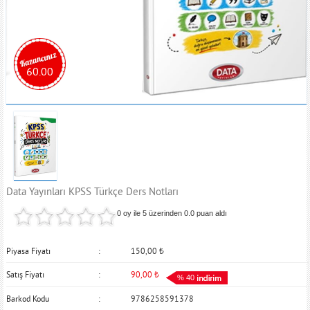
60.00
Data Yayınları KPSS Türkçe Ders Notları
0 oy ile 5 üzerinden
0.0
puan aldı
Piyasa Fiyatı
150,00
₺
Satış Fiyatı
90,00
₺
% 40
Barkod Kodu
9786258591378