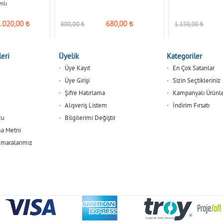
mlı
1.020,00
₺
680,00
₺
800,00
₺
1.150,00
₺
eri
Üyelik
Kategoriler
Üye Kayıt
En Çok Satanlar
Üye Girişi
Sizin Seçtikleriniz
Şifre Hatırlama
Kampanyalı Ürünl
Alışveriş Listem
İndirim Fırsatı
zu
Bilgilerimi Değiştir
a Metni
maralarımız