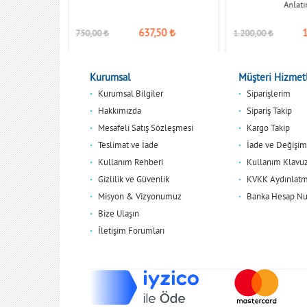
ı
Anlatı
020,00
₺
637,50
₺
750,00
₺
1.200,00
₺
Kurumsal
Müşteri Hizmetl
Kurumsal Bilgiler
Siparişlerim
Hakkımızda
Sipariş Takip
Mesafeli Satış Sözleşmesi
Kargo Takip
Teslimat ve İade
İade ve Değişim
Kullanım Rehberi
Kullanım Klavu
Gizlilik ve Güvenlik
KVKK Aydınlatm
Misyon & Vizyonumuz
Banka Hesap Nu
Bize Ulaşın
İletişim Forumları