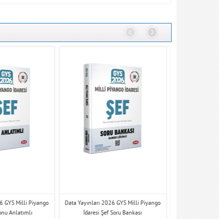
6 GYS Milli Piyango
Data Yayınları 2026 GYS Milli Piyango
Data Yayınları 20
Konu Anlatımlı
İdaresi Şef Soru Bankası
Sor