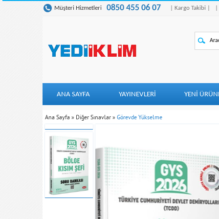
0850 455 06 07
Müşteri Hizmetleri
| Kargo Takibi |
|
ANA SAYFA
YAYINEVLERİ
YENI ÜRÜN
Ana Sayfa
»
Diğer Sınavlar
»
Görevde Yükselme