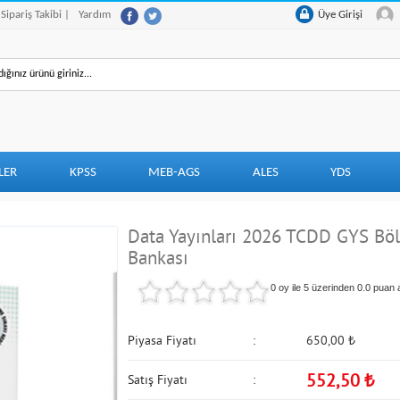
 Sipariş Takibi |
Yardım
Üye Girişi
LER
KPSS
MEB-AGS
ALES
YDS
Data Yayınları 2026 TCDD GYS Böl
Bankası
0 oy ile 5 üzerinden
0.0
puan a
Piyasa Fiyatı
650,00
₺
552,50
₺
Satış Fiyatı