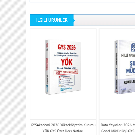
İLGİLİ ÜRÜNLER
i Piyango İdaresi
GYSAkademi 2026 Yükseköğretim Kurumu
Data Yayınları 2026 Mi
ube Müdürü Konu
YÖK GYS Özet Ders Notları
Genel Müdürlüğü GYS