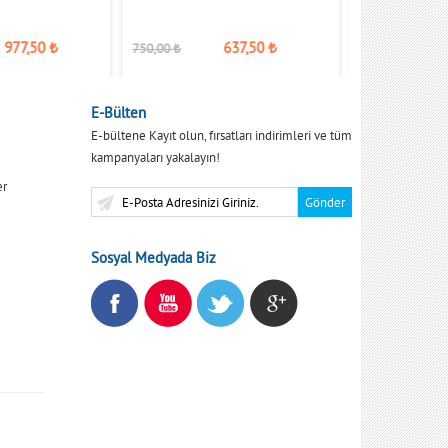
977,50
₺
637,50
₺
750,00
₺
650,00
₺
E-Bülten
E-bültene Kayıt olun, fırsatları indirimleri ve tüm
kampanyaları yakalayın!
er
Sosyal Medyada Biz