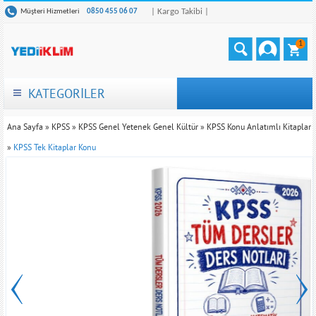
| Kargo Takibi |
Müşteri Hizmetleri
0850 455 06 07
1
KATEGORİLER
Ana Sayfa
»
KPSS
»
KPSS Genel Yetenek Genel Kültür
»
KPSS Konu Anlatımlı Kitaplar
»
KPSS Tek Kitaplar Konu