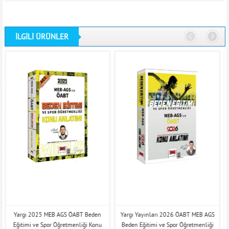
İLGİLİ ÜRÜNLER
Yargı 2025 MEB AGS ÖABT Beden
Yargı Yayınları 2026 ÖABT MEB AGS
Eğitimi ve Spor Öğretmenliği Konu
Beden Eğitimi ve Spor Öğretmenliği
Ö