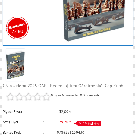
22.80
CN Akademi 2025 ÖABT Beden Eğitimi Öğretmenliği Cep Kitabı
0 oy ile 5 üzerinden
0.0
puan aldı
Piyasa Fiyatı
152,00
₺
Satış Fiyatı
129,20
₺
% 15
Barkod Kodu
9786256150430