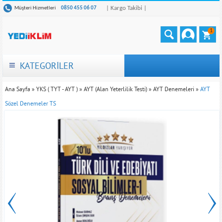
| Kargo Takibi |
Müşteri Hizmetleri
0850 455 06 07
1
KATEGORİLER
Ana Sayfa
»
YKS ( TYT - AYT )
»
AYT (Alan Yeterlilik Testi)
»
AYT Denemeleri
»
AYT
Sözel Denemeler TS