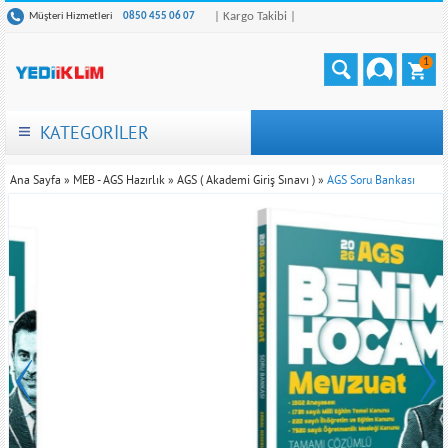
| Kargo Takibi |
Müşteri Hizmetleri
0850 455 06 07
1
KATEGORİLER
Ana Sayfa
»
MEB - AGS Hazırlık
»
AGS ( Akademi Giriş Sınavı )
»
AGS Soru Bankası