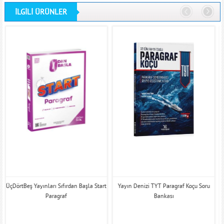
İLGİLİ ÜRÜNLER
ÜçDörtBeş Yayınları Sıfırdan Başla Start
Yayın Denizi TYT Paragraf Koçu Soru
Paragraf
Bankası