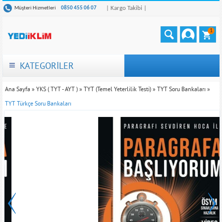
| Kargo Takibi |
Müşteri Hizmetleri
0850 455 06 07
1
KATEGORİLER
Ana Sayfa
»
YKS ( TYT - AYT )
»
TYT (Temel Yeterlilik Testi)
»
TYT Soru Bankaları
»
TYT Türkçe Soru Bankaları