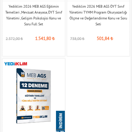
Yediiklim 2026 MEB AGS Eğitimin
Yediiklim 2026 MEB AGS ÖYT Sınıf
Temelleri ,Mevzuat Anayasa,ÖYT Sınıf
Yönetimi TYMM Program Okuryazarlığı
Yönetimi ,Gelişim Psikolojisi Konu ve
Ölçme ve Değerlendirme Konu ve Soru
Soru Full Set
Seti
1.541,80
₺
501,84
₺
2.372,00
₺
738,00
₺