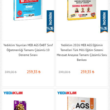
% 35
% 35
Yediiklim Yayınları MEB AGS ÖABT Sınıf
Yediiklim 2026 MEB AGS Eğitimin
Öğretmenliği Tamamı Çözümlü 10
Temelleri Türk Milli Eğitim Sistemi
Deneme Sınavı
Mevzuat Anayasa Tamamı Çözümlü Soru
Bankası
259,35
₺
259,35
₺
399,00
₺
399,00
₺