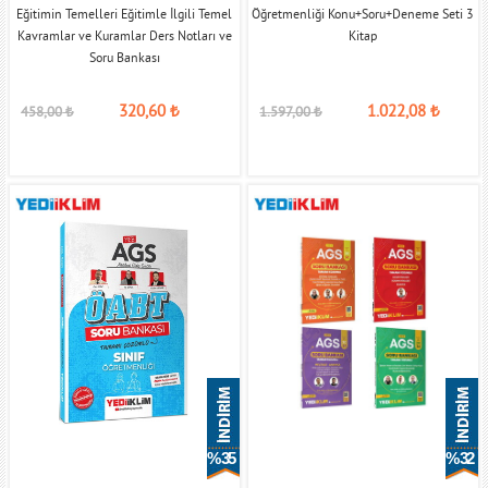
Eğitimin Temelleri Eğitimle İlgili Temel
Öğretmenliği Konu+Soru+Deneme Seti 3
Kavramlar ve Kuramlar Ders Notları ve
Kitap
Soru Bankası
320,60
₺
1.022,08
₺
458,00
₺
1.597,00
₺
% 35
% 32