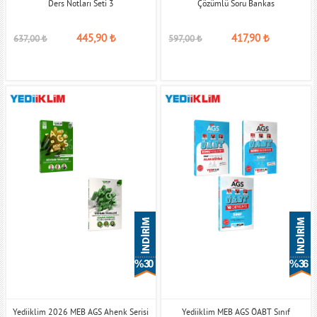
Ders Notları Seti 3
Çözümlü Soru Bankas
445,90
₺
417,90
₺
637,00
₺
597,00
₺
% 30
% 36
Yediiklim 2026 MEB AGS Ahenk Serisi
Yediiklim MEB AGS ÖABT Sınıf