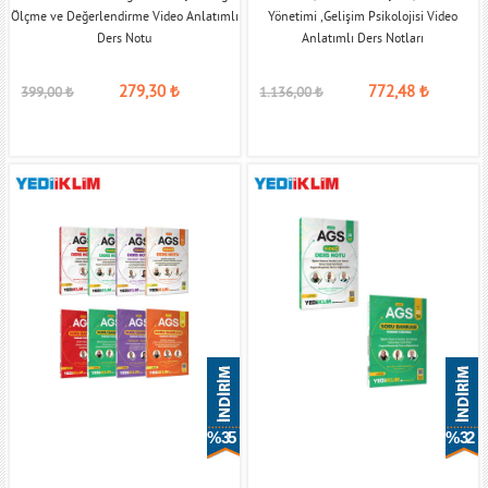
Ölçme ve Değerlendirme Video Anlatımlı
Yönetimi ,Gelişim Psikolojisi Video
Ders Notu
Anlatımlı Ders Notları
279,30
₺
772,48
₺
399,00
₺
1.136,00
₺
% 35
% 32