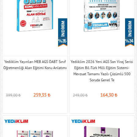
% 35
% 34
Yediiklim Yayınları MEB AGS ÖABT Sınıf
Yediiklim 2026 Yeni AGS Son Viraj Serisi
Öğretmenliği Alan Eğitimi Konu Anlatımı
Eğitim Bil.-Türk Milli Eğitim Sistemi-
Mevzuat Tamamı Yazılı Çözümlü 500
Soruda Genel Te
259,35
₺
164,30
₺
399,00
₺
249,00
₺