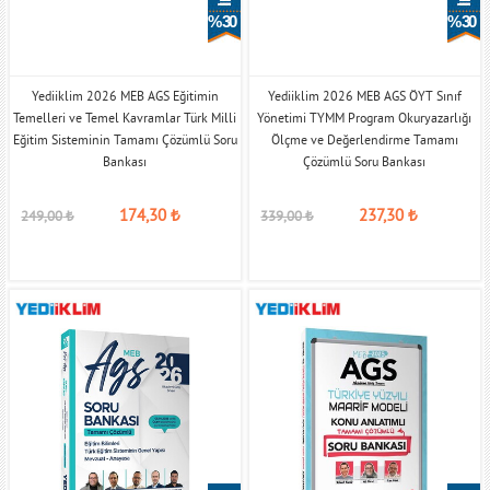
% 30
% 30
Yediiklim 2026 MEB AGS Eğitimin
Yediiklim 2026 MEB AGS ÖYT Sınıf
Temelleri ve Temel Kavramlar Türk Milli
Yönetimi TYMM Program Okuryazarlığı
Eğitim Sisteminin Tamamı Çözümlü Soru
Ölçme ve Değerlendirme Tamamı
Bankası
Çözümlü Soru Bankası
174,30
₺
237,30
₺
249,00
₺
339,00
₺