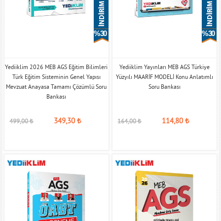
% 30
% 30
Yediiklim 2026 MEB AGS Eğitim Bilimleri
Yediiklim Yayınları MEB AGS Türkiye
Türk Eğitim Sisteminin Genel Yapısı
Yüzyılı MAARİF MODELİ Konu Anlatımlı
Mevzuat Anayasa Tamamı Çözümlü Soru
Soru Bankası
Bankası
349,30
₺
114,80
₺
499,00
₺
164,00
₺