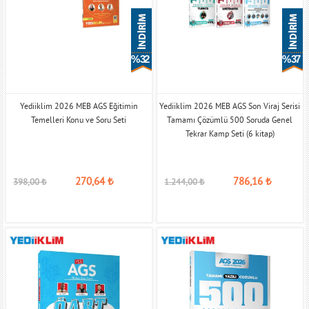
% 32
% 37
Yediiklim 2026 MEB AGS Eğitimin
Yediiklim 2026 MEB AGS Son Viraj Serisi
Temelleri Konu ve Soru Seti
Tamamı Çözümlü 500 Soruda Genel
Tekrar Kamp Seti (6 kitap)
270,64
₺
786,16
₺
398,00
₺
1.244,00
₺