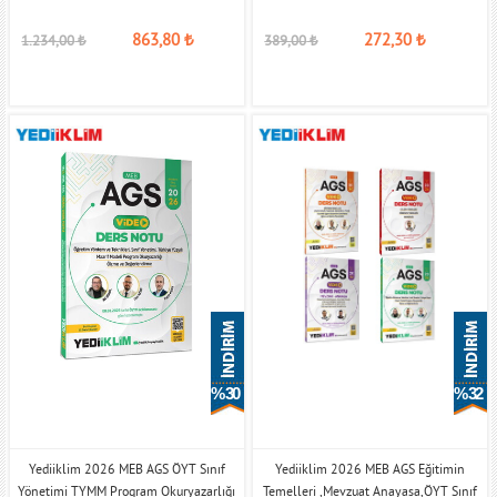
863,80
₺
272,30
₺
1.234,00
₺
389,00
₺
% 30
% 32
Yediiklim 2026 MEB AGS ÖYT Sınıf
Yediiklim 2026 MEB AGS Eğitimin
Yönetimi TYMM Program Okuryazarlığı
Temelleri ,Mevzuat Anayasa,ÖYT Sınıf