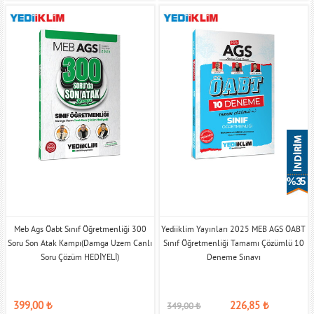
% 35
Meb Ags Öabt Sınıf Öğretmenliği 300
Yediiklim Yayınları 2025 MEB AGS ÖABT
Soru Son Atak Kampı(Damga Uzem Canlı
Sınıf Öğretmenliği Tamamı Çözümlü 10
Soru Çözüm HEDİYELİ)
Deneme Sınavı
399,00
₺
226,85
₺
349,00
₺