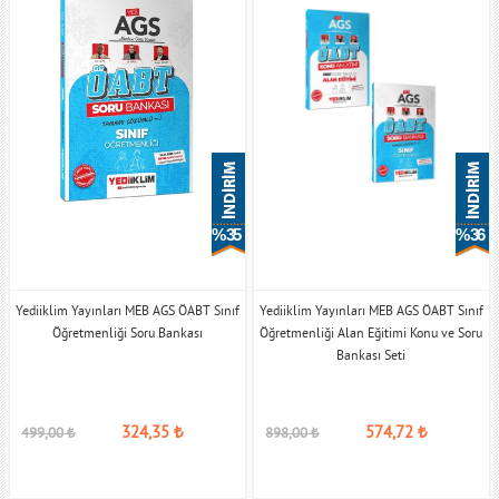
% 35
% 36
Yediiklim Yayınları MEB AGS ÖABT Sınıf
Yediiklim Yayınları MEB AGS ÖABT Sınıf
Öğretmenliği Soru Bankası
Öğretmenliği Alan Eğitimi Konu ve Soru
Bankası Seti
324,35
₺
574,72
₺
499,00
₺
898,00
₺