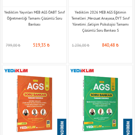
Yediiklim Yayınları MEB AGS ÖABT Sınıf
Yediiklim 2026 MEB AGS Eğitimin
Öğretmenliği Tamamı Çözümlü Soru
Temelleri ,Mevzuat Anayasa,ÖYT Sınıf
Bankası
Yönetimi ,Gelişim Psikolojisi Tamamı
Çözümlü Soru Bankası S
519,35
₺
840,48
₺
799,00
₺
1.236,00
₺