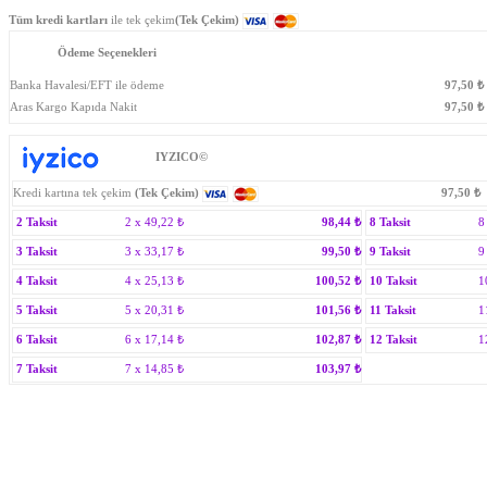
Tüm kredi kartları
ile tek çekim
(Tek Çekim)
Ödeme Seçenekleri
Banka Havalesi/EFT ile ödeme
97,50
₺
Aras Kargo Kapıda Nakit
97,50
₺ 
IYZICO©
Kredi kartına tek çekim
(Tek Çekim)
97,50
₺
2 Taksit
2 x
49,22
₺
98,44
₺
8 Taksit
8
3 Taksit
3 x
33,17
₺
99,50
₺
9 Taksit
9
4 Taksit
4 x
25,13
₺
100,52
₺
10 Taksit
1
5 Taksit
5 x
20,31
₺
101,56
₺
11 Taksit
1
6 Taksit
6 x
17,14
₺
102,87
₺
12 Taksit
1
7 Taksit
7 x
14,85
₺
103,97
₺