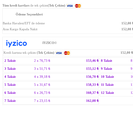
Tüm kredi kartları
ile tek çekim
(Tek Çekim)
Ödeme Seçenekleri
Banka Havalesi/EFT ile ödeme
152,00
Aras Kargo Kapıda Nakit
152,00
₺
IYZICO©
Kredi kartına tek çekim
(Tek Çekim)
152,00
₺
2 Taksit
2 x
76,73
₺
153,46
₺
8 Taksit
8
3 Taksit
3 x
51,71
₺
155,12
₺
9 Taksit
9
4 Taksit
4 x
39,18
₺
156,70
₺
10 Taksit
1
5 Taksit
5 x
31,67
₺
158,33
₺
11 Taksit
1
6 Taksit
6 x
26,73
₺
160,37
₺
12 Taksit
1
7 Taksit
7 x
23,15
₺
162,08
₺