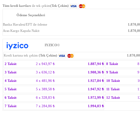
Tüm kredi kartları
ile tek çekim
(Tek Çekim)
Ödeme Seçenekleri
Banka Havalesi/EFT ile ödeme
1.870,0
Aras Kargo Kapıda Nakit
1.870,0
IYZICO©
Kredi kartına tek çekim
(Tek Çekim)
1.870,00
2 Taksit
2 x
943,97
₺
1.887,94
₺
8 Taksit
8
3 Taksit
3 x
636,12
₺
1.908,36
₺
9 Taksit
9
4 Taksit
4 x
481,96
₺
1.927,84
₺
10 Taksit
1
5 Taksit
5 x
389,58
₺
1.947,92
₺
11 Taksit
1
6 Taksit
6 x
328,83
₺
1.972,99
₺
12 Taksit
1
7 Taksit
7 x
284,86
₺
1.994,03
₺