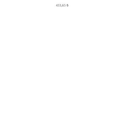
433,65
₺