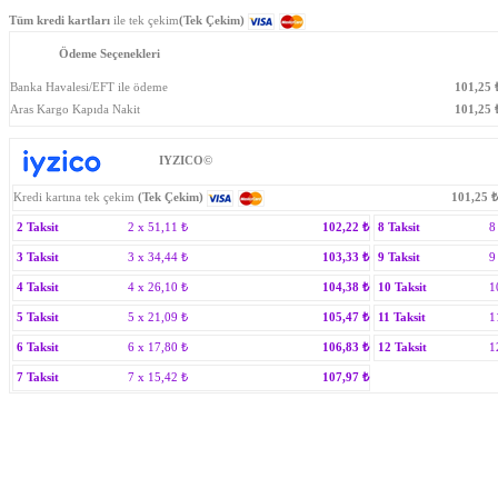
Tüm kredi kartları
ile tek çekim
(Tek Çekim)
Ödeme Seçenekleri
Banka Havalesi/EFT ile ödeme
101,25
Aras Kargo Kapıda Nakit
101,25
₺
IYZICO©
Kredi kartına tek çekim
(Tek Çekim)
101,25
₺
2 Taksit
2 x
51,11
₺
102,22
₺
8 Taksit
8
3 Taksit
3 x
34,44
₺
103,33
₺
9 Taksit
9
4 Taksit
4 x
26,10
₺
104,38
₺
10 Taksit
1
5 Taksit
5 x
21,09
₺
105,47
₺
11 Taksit
1
6 Taksit
6 x
17,80
₺
106,83
₺
12 Taksit
1
7 Taksit
7 x
15,42
₺
107,97
₺