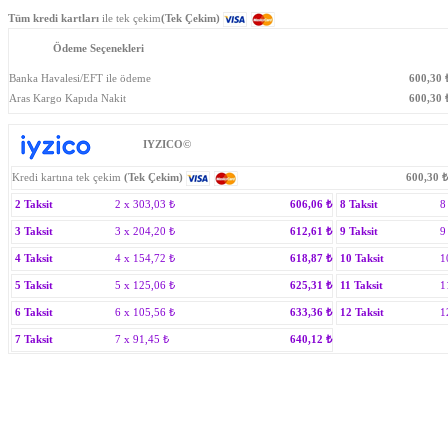
Tüm kredi kartları
ile tek çekim
(Tek Çekim)
Ödeme Seçenekleri
Banka Havalesi/EFT ile ödeme
600,30
Aras Kargo Kapıda Nakit
600,30
₺
IYZICO©
Kredi kartına tek çekim
(Tek Çekim)
600,30
₺
2 Taksit
2 x
303,03
₺
606,06
₺
8 Taksit
8
3 Taksit
3 x
204,20
₺
612,61
₺
9 Taksit
9
4 Taksit
4 x
154,72
₺
618,87
₺
10 Taksit
1
5 Taksit
5 x
125,06
₺
625,31
₺
11 Taksit
1
6 Taksit
6 x
105,56
₺
633,36
₺
12 Taksit
1
7 Taksit
7 x
91,45
₺
640,12
₺