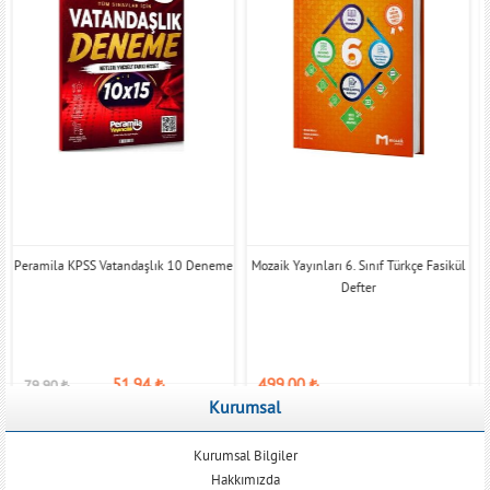
Peramila KPSS Vatandaşlık 10 Deneme
Mozaik Yayınları 6. Sınıf Türkçe Fasikül
Defter
51,94
₺
499,00
₺
79,90
₺
Kurumsal
Kurumsal Bilgiler
Hakkımızda