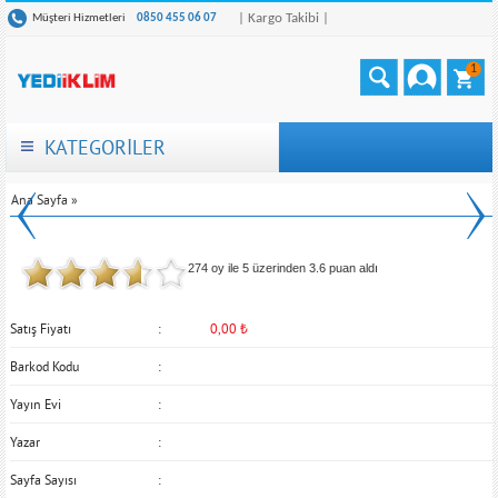
| Kargo Takibi |
Müşteri Hizmetleri
0850 455 06 07
1
KATEGORİLER
Ana Sayfa
»
274 oy ile 5 üzerinden
3.6
puan aldı
Satış Fiyatı
0,00
₺
Barkod Kodu
Yayın Evi
Yazar
Sayfa Sayısı