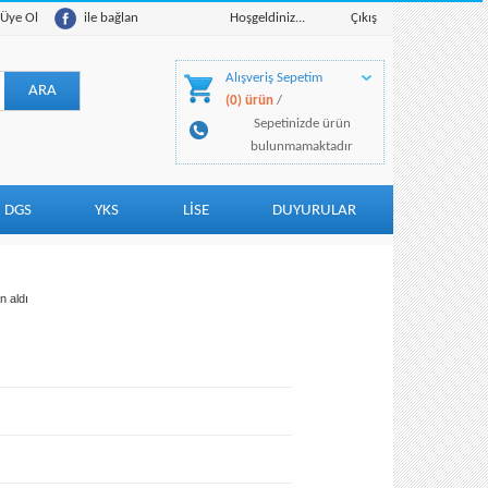
Üye Ol
ile bağlan
Hoşgeldiniz...
Çıkış
Alışveriş Sepetim
(0) ürün
/
Sepetinizde ürün
bulunmamaktadır
DGS
YKS
LİSE
DUYURULAR
 aldı