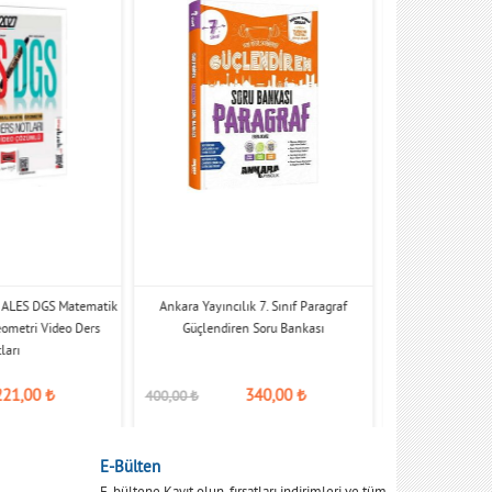
7 ALES DGS Matematik
Ankara Yayıncılık 7. Sınıf Paragraf
Peramila KPS
eometri Video Ders
Güçlendiren Soru Bankası
ları
221,00
₺
340,00
₺
400,00
₺
79,90
₺
E-Bülten
E-bültene Kayıt olun, fırsatları indirimleri ve tüm