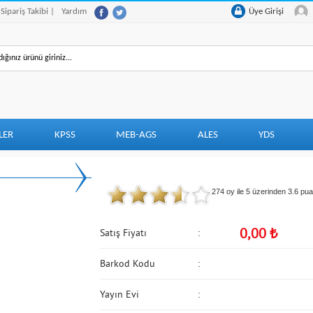
 Sipariş Takibi |
Yardım
Üye Girişi
LER
KPSS
MEB-AGS
ALES
YDS
274 oy ile 5 üzerinden
3.6
puan
0,00
₺
Satış Fiyatı
Barkod Kodu
Yayın Evi