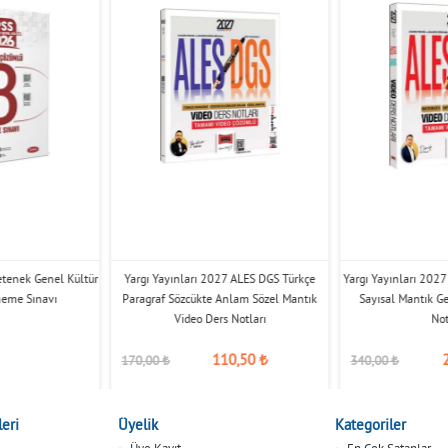
etenek Genel Kültür
Yargı Yayınları 2027 ALES DGS Türkçe
Yargı Yayınları 202
eme Sınavı
Paragraf Sözcükte Anlam Sözel Mantık
Sayısal Mantık G
Video Ders Notları
Not
110,50
₺
170,00
₺
340,00
₺
eri
Üyelik
Kategoriler
Üye Kayıt
En Çok Satanlar