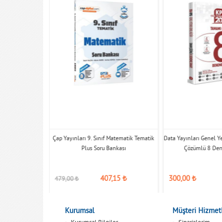
enek Genel Kültür
Çap Yayınları 9. Sınıf Matematik Tematik
Data Yayınları Genel Y
me Sınavı
Plus Soru Bankası
Çözümlü 8 Den
407,15
₺
300,00
₺
479,00
₺
Kurumsal
Müşteri Hizmetl
Kurumsal Bilgiler
Siparişlerim