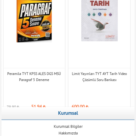
Peramila TYT KPSS ALES DGS MSÜ
Limit Yayınları TYT AYT Tarih Video
Paragraf 5 Deneme
Çözümlü Soru Bankası
51,94
₺
600,00
₺
79,90
₺
Kurumsal
Kurumsal Bilgiler
Hakkımızda