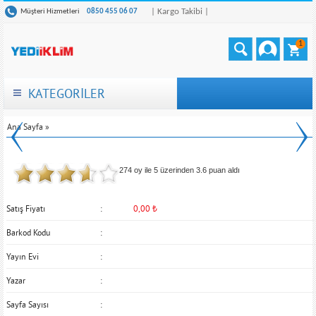
| Kargo Takibi |
Müşteri Hizmetleri
0850 455 06 07
1
KATEGORİLER
Ana Sayfa
»
274 oy ile 5 üzerinden
3.6
puan aldı
Satış Fiyatı
0,00
₺
Barkod Kodu
Yayın Evi
Yazar
Sayfa Sayısı