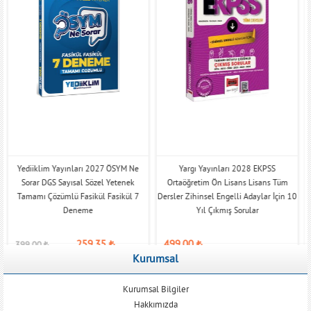
Yediiklim Yayınları 2027 ÖSYM Ne
Yargı Yayınları 2028 EKPSS
Sorar DGS Sayısal Sözel Yetenek
Ortaöğretim Ön Lisans Lisans Tüm
Tamamı Çözümlü Fasikül Fasikül 7
Dersler Zihinsel Engelli Adaylar İçin 10
Deneme
Yıl Çıkmış Sorular
259,35
₺
499,00
₺
399,00
₺
Kurumsal
Kurumsal Bilgiler
Hakkımızda