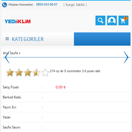
| Kargo Takibi |
Müşteri Hizmetleri
0850 455 06 07
1
KATEGORİLER
Ana Sayfa
»
274 oy ile 5 üzerinden
3.6
puan aldı
Satış Fiyatı
0,00
₺
Barkod Kodu
Yayın Evi
Yazar
Sayfa Sayısı